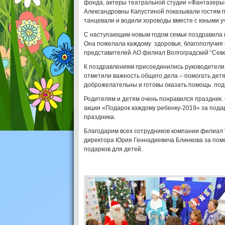
фонда, актеры театральной студии «Фантазеры
Александровны Капустиной показывали гостям п
танцевали и водили хороводы вместе с юными у
С наступающим новым годом семьи поздравила 
Она пожелала каждому здоровья, благополучия
представителей АО филиал Волгоградский “Севе
К поздравлениям присоединились руководители 
отметили важность общего дела – помогать дет
доброжелательны и готовы оказать помощь по
Родителям и детям очень понравился праздник.
акции «Подарок каждому ребенку-2019» за пода
праздника.
Благодарим всех сотрудников компании филиал 
директора Юрия Геннадиевича Блинкова за помо
подарков для детей.