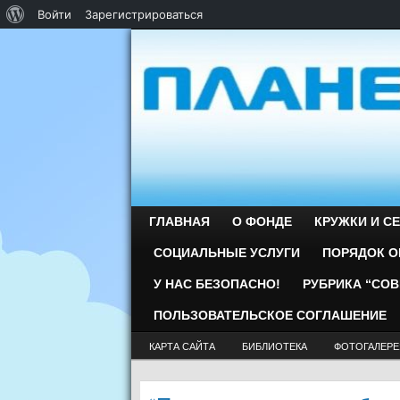
О WordPress
Войти
Зарегистрироваться
ГЛАВНАЯ
О ФОНДЕ
КРУЖКИ И С
СОЦИАЛЬНЫЕ УСЛУГИ
ПОРЯДОК О
У НАС БЕЗОПАСНО!
РУБРИКА “СО
ПОЛЬЗОВАТЕЛЬСКОЕ СОГЛАШЕНИЕ
КАРТА САЙТА
БИБЛИОТЕКА
ФОТОГАЛЕРЕ