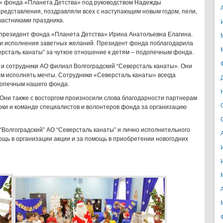
» фонда «Планета Детства» под руководством Надежды
редставления, поздравляли всех с наступающим новым годом, пели,
частниками праздника.
президент фонда «Планета Детства» Ирина Анатольевна Елагина.
 и исполнения заветных желаний. Президент фонда поблагодарила
рсталь канаты” за чуткое отношение к детям – подопечным фонда.
и сотрудники АО филиал Волгоградский “Северсталь канаты». Они
ям исполнять мечты. Сотрудники «Северсталь канаты» всегда
допечным нашего фонда.
 Они также с восторгом произносили слова благодарности партнерам
рки и команде специалистов и волонтеров фонда за организацию
“Волгоградский” АО “Северсталь канаты” и лично исполнительного
щь в организации акции и за помощь в приобретении новогодних