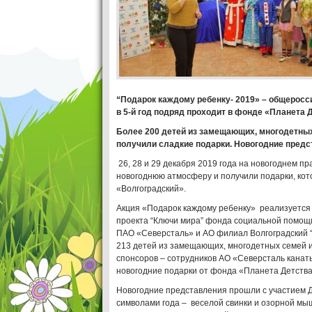
“Подарок каждому ребенку- 2019» – общеросс
в 5-й год подряд проходит в фонде «Планета 
Более 200 детей из замещающих, многодетных
получили сладкие подарки. Новогодние предст
26, 28 и 29 декабря 2019 года на новогоднем п
новогоднюю атмосферу и получили подарки, ко
«Волгоградский».
Акция «Подарок каждому ребенку» реализуется 
проекта “Ключи мира” фонда социальной помощ
ПАО «Северсталь» и АО филиал Волгоградский “С
213 детей из замещающих, многодетных семей и
спонсоров – сотрудников АО «Северсталь канаты
новогодние подарки от фонда «Планета Детства
Новогодние представления прошли с участием Д
символами года – веселой свинки и озорной мыш