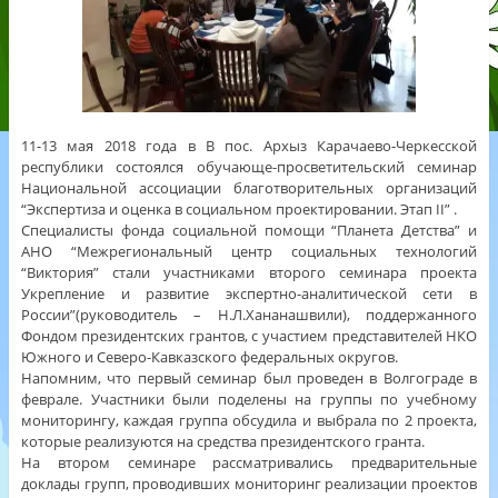
11-13 мая 2018 года в В пос. Архыз Карачаево-Черкесской
республики состоялся обучающе-просветительский семинар
Национальной ассоциации благотворительных организаций
“Экспертиза и оценка в социальном проектировании. Этап II” .
Специалисты фонда социальной помощи “Планета Детства” и
АНО “Межрегиональный центр социальных технологий
“Виктория” стали участниками второго семинара проекта
Укрепление и развитие экспертно-аналитической сети в
России”(руководитель – Н.Л.Хананашвил
и), поддержанного
Фондом президентских грантов, с участием представителей НКО
Южного и Северо-Кавказского федеральных округов.
Напомним, что первый семинар был проведен в Волгограде в
феврале. Участники были поделены на группы по учебному
мониторингу, каждая группа обсудила и выбрала по 2 проекта,
которые реализуются на средства президентского гранта.
На втором семинаре рассматривались предварительные
доклады групп, проводивших мониторинг реализации проектов