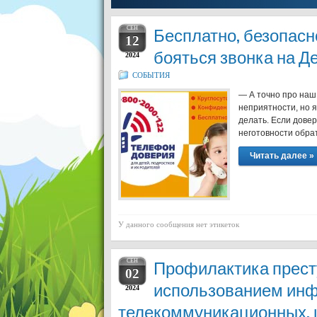
СЕН
Бесплатно, безопасн
12
бояться звонка на Д
2024
СОБЫТИЯ
— А точно про наш
неприятности, но я
делать. Если довер
неготовности обрат
Читать далее »
У данного сообщения нет этикеток
СЕН
Профилактика прест
02
использованием ин
2024
телекоммуникационных, 