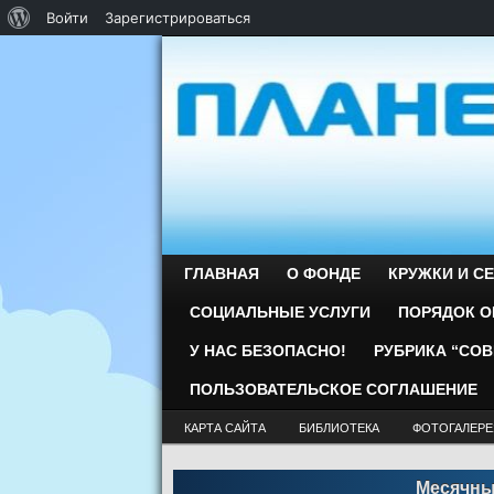
О WordPress
Войти
Зарегистрироваться
ГЛАВНАЯ
О ФОНДЕ
КРУЖКИ И С
СОЦИАЛЬНЫЕ УСЛУГИ
ПОРЯДОК О
У НАС БЕЗОПАСНО!
РУБРИКА “СО
ПОЛЬЗОВАТЕЛЬСКОЕ СОГЛАШЕНИЕ
КАРТА САЙТА
БИБЛИОТЕКА
ФОТОГАЛЕРЕ
Месячны