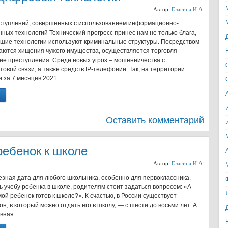
Автор:
Елагина И.А.
ступлений, совершенных с использованием информационно-
ных технологий Технический прогресс принес нам не только блага,
йшие технологии используют криминальные структуры. Посредством
ются хищения чужого имущества, осуществляется торговля
гие преступления. Среди новых угроз – мошенничества с
овой связи, а также средств IP-телефонии. Так, на территории
и за 7 месяцев 2021 …
Оставить комментарий
 ребенок к школе
Автор:
Елагина И.А.
езная дата для любого школьника, особенно для первоклассника.
 учебу ребенка в школе, родителям стоит задаться вопросом: «А
ой ребенок готов к школе?». К счастью, в России существует
н, в который можно отдать его в школу, — с шести до восьми лет. А
рвная …