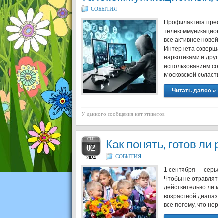
СОБЫТИЯ
Профилактика пре
телекоммуникацион
все активнее нове
Интернета соверша
наркотиками и дру
использованием сот
Московской област
Читать далее »
У данного сообщения нет этикеток
СЕН
Как понять, готов ли
02
СОБЫТИЯ
2024
1 сентября — серь
Чтобы не отравлять
действительно ли м
возрастной диапазо
все потому, что не