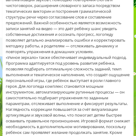
чистоговорок, расширения словарного запаса посредством
тематических викторин и построения грамматической
структуры речи через согласование слов и составление
предложений. Важной особенностью является возможность
записи занятий на видео — это даёт ребёнку шанс увидеть
собственные достижения и осознать прогресс, логопеду
позволяет детально анализировать ошибки и корректировать
методику работы, а родителям — отслеживать динамику и
повторять упражнения в домашних условиях.
«Умное зеркало» также обеспечивает индивидуальный подход.
Программа адаптируется под уровень развития ребёнка,
позволяя подбирать оптимальную сложность заданий, темп
выполнения и тематическое наполнение, что создаёт ощущение
персональной игры, где ребёнок выступает в роли главного
героя. Для логопеда комплекс становится мощным
инструментом, автоматизирующим рутинные процессы — он
самостоятельно подбирает упражнения по заданным
параметрам, отслеживает выполнение и фиксирует результаты.
Наглядность коррекции повышается за счёт визуализации
артикуляции и звуковой волны, что помогает детям быстрее
осваивать правильное произношение. Игровой формат снижает
необходимость в дополнительном мотивировании, поскольку
ребёнок сам проявляет желание продолжать занятие. Кроме