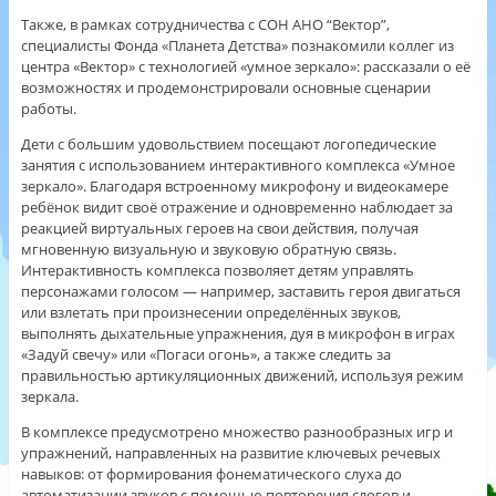
Также, в рамках сотрудничества с СОН АНО “Вектор”,
специалисты Фонда «Планета Детства» познакомили коллег из
центра «Вектор» с технологией «умное зеркало»: рассказали о её
возможностях и продемонстрировали основные сценарии
работы.
Дети с большим удовольствием посещают логопедические
занятия с использованием интерактивного комплекса «Умное
зеркало». Благодаря встроенному микрофону и видеокамере
ребёнок видит своё отражение и одновременно наблюдает за
реакцией виртуальных героев на свои действия, получая
мгновенную визуальную и звуковую обратную связь.
Интерактивность комплекса позволяет детям управлять
персонажами голосом — например, заставить героя двигаться
или взлетать при произнесении определённых звуков,
выполнять дыхательные упражнения, дуя в микрофон в играх
«Задуй свечу» или «Погаси огонь», а также следить за
правильностью артикуляционных движений, используя режим
зеркала.
В комплексе предусмотрено множество разнообразных игр и
упражнений, направленных на развитие ключевых речевых
навыков: от формирования фонематического слуха до
автоматизации звуков с помощью повторения слогов и