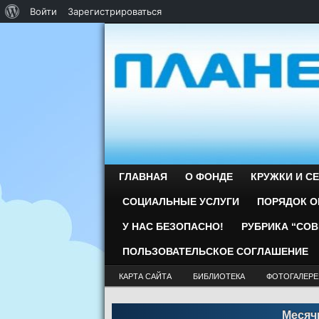
О WordPress
Войти
Зарегистрироваться
ГЛАВНАЯ
О ФОНДЕ
КРУЖКИ И С
СОЦИАЛЬНЫЕ УСЛУГИ
ПОРЯДОК О
У НАС БЕЗОПАСНО!
РУБРИКА “СО
ПОЛЬЗОВАТЕЛЬСКОЕ СОГЛАШЕНИЕ
КАРТА САЙТА
БИБЛИОТЕКА
ФОТОГАЛЕРЕ
Месяч