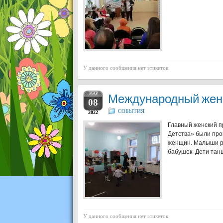
У данного сообщения нет этикеток
МАР
Международный женс
08
СОБЫТИЯ
2022
Главный женский п
Детства» были про
женщин. Малыши ра
бабушек. Дети танц
У данного сообщения нет этикеток