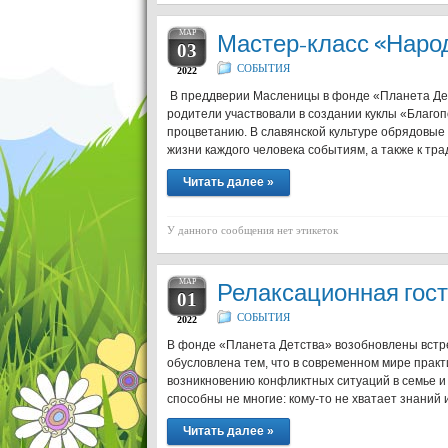
МАР
Мастер-класс «Народ
03
СОБЫТИЯ
2022
В преддверии Масленицы в фонде «Планета Детс
родители участвовали в создании куклы «Благоп
процветанию. В славянской культуре обрядовые
жизни каждого человека событиям, а также к тр
Читать далее »
У данного сообщения нет этикеток
МАР
Релаксационная гост
01
СОБЫТИЯ
2022
В фонде «Планета Детства» возобновлены встре
обусловлена тем, что в современном мире практ
возникновению конфликтных ситуаций в семье и
способны не многие: кому-то не хватает знаний
Читать далее »