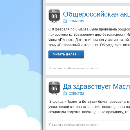
МАР
Общероссийская акц
08
СОБЫТИЯ
2022
С 8 февраля по 8 марта была проведена общеро
приурочена ко Всемирному дню безопасности И
Фонд «Планета Детства» принял участие в этой
тему «Безопасный интернет». Обсуждались осно
Читать далее »
У данного сообщения нет этикеток
МАР
Да здравствует Масл
06
СОБЫТИЯ
2022
В фонде «Планета Детства» были проведены м
участвовали в игровых занятия, посвященных н
создавали поделки, посвященные празднику, та
У данного сообщения нет этикеток