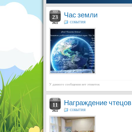
МАР
Час земли
23
СОБЫТИЯ
2022
У данного сообщения нет этикеток
МАР
Награждение чтецов
11
СОБЫТИЯ
2022