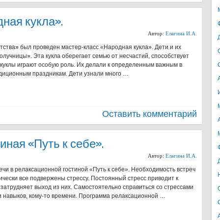
ная кукла».
Автор:
Елагина И.А.
тва» был проведен мастер-класс «Народная кукла». Дети и их
олучницы». Эта кукла оберегает семью от несчастий, способствует
 куклы играют особую роль. Их делали к определенным важным в
адиционным праздникам. Дети узнали много …
Оставить комментарий
иная «Путь к себе».
Автор:
Елагина И.А.
чи в релаксационной гостиной «Путь к себе». Необходимость встреч
ически все подвержены стрессу. Постоянный стресс приводит к
 затрудняет выход из них. Самостоятельно справиться со стрессами
 и навыков, кому-то времени. Программа релаксационной …