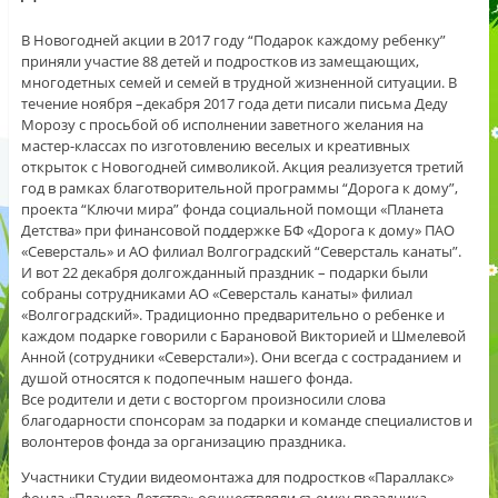
В Новогодней акции в 2017 году “Подарок каждому ребенку”
приняли участие 88 детей и подростков из замещающих,
многодетных семей и семей в трудной жизненной ситуации. В
течение ноября –декабря 2017 года дети писали письма Деду
Морозу с просьбой об исполнении заветного желания на
мастер-классах по изготовлению веселых и креативных
открыток с Новогодней символикой. Акция реализуется третий
год в рамках благотворительной программы “Дорога к дому”,
проекта “Ключи мира” фонда
социальной помощи «Планета
Детства» при финансовой поддержке БФ «Дорога к дому» ПАО
«Северсталь» и АО филиал Волгоградский “Северсталь канаты”.
И вот 22 декабря долгожданный праздник – подарки были
собраны сотрудниками АО «Северсталь канаты» филиал
«Волгоградский». Традиционно предварительно о ребенке и
каждом подарке говорили с Барановой Викторией и Шмелевой
Анной (сотрудники «Северстали»). Они всегда с состраданием и
душой относятся к подопечным нашего фонда.
Все родители и дети с восторгом произносили слова
благодарности спонсорам за подарки и команде специалистов и
волонтеров фонда за организацию праздника.
Участники Студии видеомонтажа для подростков «Параллакс»
фонда «Планета Детства» осуществляли съемку праздника,