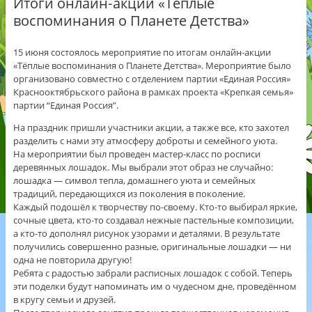
Итоги онлайн‑акции «Тёплые
воспоминания о Планете Детства»
15 июня состоялось мероприятие по итогам онлайн‑акции
«Тёплые воспоминания о Планете Детства». Мероприятие было
организовано совместно с отделением партии «Единая Россия»
Краснооктябрьского района в рамках проекта «Крепкая семья»
партии “Единая Россия”.
На праздник пришли участники акции, а также все, кто захотел
разделить с нами эту атмосферу доброты и семейного уюта.
На мероприятии был проведен мастер‑класс по росписи
деревянных лошадок. Мы выбрали этот образ не случайно:
лошадка — символ тепла, домашнего уюта и семейных
традиций, передающихся из поколения в поколение.
Каждый подошёл к творчеству по‑своему. Кто‑то выбирал яркие,
сочные цвета, кто‑то создавал нежные пастельные композиции,
а кто‑то дополнял рисунок узорами и деталями. В результате
получились совершенно разные, оригинальные лошадки — ни
одна не повторила другую!
Ребята с радостью забрали расписных лошадок с собой. Теперь
эти поделки будут напоминать им о чудесном дне, проведённом
в кругу семьи и друзей.