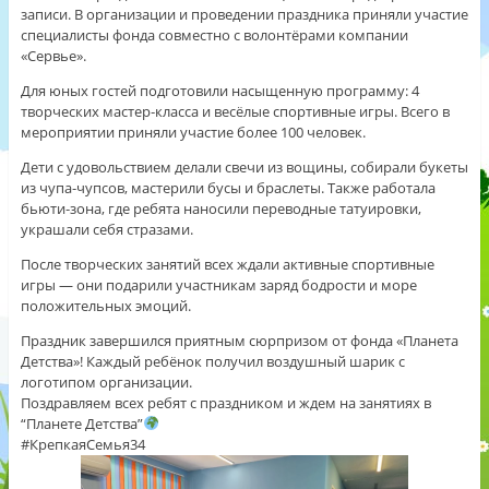
записи. В организации и проведении праздника приняли участие
специалисты фонда совместно с волонтёрами компании
«Сервье».
Для юных гостей подготовили насыщенную программу: 4
творческих мастер‑класса и весёлые спортивные игры. Всего в
мероприятии приняли участие более 100 человек.
Дети с удовольствием делали свечи из вощины, собирали букеты
из чупа‑чупсов, мастерили бусы и браслеты. Также работала
бьюти‑зона, где ребята наносили переводные татуировки,
украшали себя стразами.
После творческих занятий всех ждали активные спортивные
игры — они подарили участникам заряд бодрости и море
положительных эмоций.
Праздник завершился приятным сюрпризом от фонда «Планета
Детства»! Каждый ребёнок получил воздушный шарик с
логотипом организации.
Поздравляем всех ребят с праздником и ждем на занятиях в
“Планете Детства”
#КрепкаяСемья34