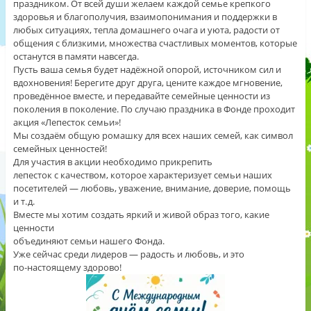
праздником. От всей души желаем каждой семье крепкого
здоровья и благополучия, взаимопонимания и поддержки в
любых ситуациях, тепла домашнего очага и уюта, радости от
общения с близкими, множества счастливых моментов, которые
останутся в памяти навсегда.
Пусть ваша семья будет надёжной опорой, источником сил и
вдохновения! Берегите друг друга, цените каждое мгновение,
проведённое вместе, и передавайте семейные ценности из
поколения в поколение. По случаю праздника в Фонде проходит
акция «Лепесток семьи»!
Мы создаём общую ромашку для всех наших семей, как символ
семейных ценностей!
Для участия в акции необходимо прикрепить
лепесток с качеством, которое характеризует семьи наших
посетителей — любовь, уважение, внимание, доверие, помощь
и т. д.
Вместе мы хотим создать яркий и живой образ того, какие
ценности
объединяют семьи нашего Фонда.
Уже сейчас среди лидеров — радость и любовь, и это
по‑настоящему здорово!