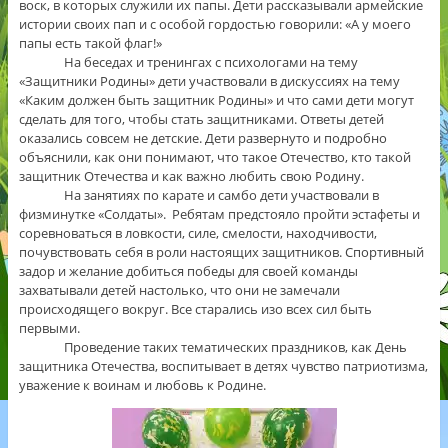
воск, в которых служили их папы. Дети рассказывали армейские
истории своих пап и с особой гордостью говорили: «А у моего
папы есть такой флаг!»
На беседах и тренингах с психологами на тему
«Защитники Родины» дети участвовали в дискуссиях на тему
«Каким должен быть защитник Родины» и что сами дети могут
сделать для того, чтобы стать защитниками. Ответы детей
оказались совсем не детские. Дети развернуто и подробно
объяснили, как они понимают, что такое Отечество, кто такой
защитник Отечества и как важно любить свою Родину.
На занятиях по карате и самбо дети участвовали в
физминутке «Солдаты». Ребятам предстояло пройти эстафеты и
соревноваться в ловкости, силе, смелости, находчивости,
почувствовать себя в роли настоящих защитников. Спортивный
задор и желание добиться победы для своей команды
захватывали детей настолько, что они не замечали
происходящего вокруг. Все старались изо всех сил быть
первыми.
Проведение таких тематических праздников, как День
защитника Отечества, воспитывает в детях чувство патриотизма,
уважение к воинам и любовь к Родине.