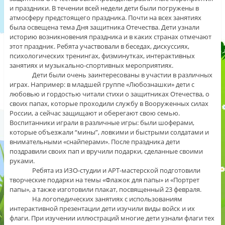
и праздники. В течении всей недели дети были погружены в
атмосферу предстоящего праздника. Почти на всех занятиях
была освещена тема Дня защитника Отечества. Дети узнали
историю возникновения праздника и в каких странах отмечают
этот праздник. Ребята участвовали в беседах, дискуссиях,
психологических тренингах, физминутках, интерактивных
занятиях и музыкально-спортивных мероприятиях.
Дети были очень заинтересованы в участии в различных
играх. Например: в младшей группе «Любознашки» дети с
любовью и гордостью читали стихи о защитниках Отечества, о
своих папах, которые проходили службу в Вооруженных силах
России, а сейчас защищают и оберегают свою семью.
Воспитанники играли в различные игры: были шоферами,
которые объезжали “мины”, ловкими и быстрыми солдатами и
внимательными «снайперами». После праздника дети
поздравили своих пап и вручили подарки, сделанные своими
руками.
Ребята из ИЗО-студии и АРТ-мастерской подготовили
творческие подарки на темы «Флажок для папы» и «Портрет
папы», а также изготовили плакат, посвященный 23 февраля.
На логопедических занятиях с использованиям
интерактивной презентации дети изучили виды войск и их
флаги. При изучении иллюстраций многие дети узнали флаги тех