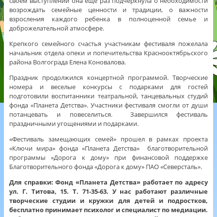
своем выступлении она еще раз подчеркнула о необходимости
возрождать семейные ценности и традиции, о важности
взросления каждого ребенка в полноценной семье и
доброжелательной атмосфере.
Крепкого семейного счастья участникам фестиваля пожелала
начальник отдела опеки и попечительства Краснооктябрьского
района Волгограда Елена Коновалова.
Праздник продолжился концертной программой. Творческие
номера и веселые конкурсы с подарками для гостей
подготовили воспитанники театральной, танцевальных студий
фонда «Планета Детства». Участники фестиваля смогли от души
потанцевать и повеселиться. Завершился фестиваль
праздничными угощениями и подарками.
«Фестиваль замещающих семей» прошел в рамках проекта
«Ключи мира» фонда «Планета Детства» благотворительной
программы «Дорога к дому» при финансовой поддержке
Благотворительного фонда «Дорога к дому» ПАО «Северсталь».
Для справки: Фонд «Планета Детства» работает по адресу
ул. Г. Титова, 15. Т. 71-35-63. У нас работают различные
творческие студии и кружки для детей и подростков,
бесплатно принимает психолог и специалист по медиации.