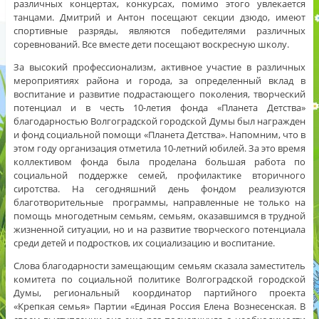
различных концертах, конкурсах, помимо этого увлекается
танцами. Дмитрий и Антон посещают секции дзюдо, имеют
спортивные разряды, являются победителями различных
соревнований. Все вместе дети посещают воскресную школу.
За высокий профессионализм, активное участие в различных
мероприятиях района и города, за определенный вклад в
воспитание и развитие подрастающего поколения, творческий
потенциал и в честь 10-летия фонда «Планета Детства»
благодарностью Волгоградской городской Думы был награжден
и фонд социальной помощи «Планета Детства». Напомним, что в
этом году организация отметила 10-летний юбилей. За это время
коллективом фонда была проделана большая работа по
социальной поддержке семей, профилактике вторичного
сиротства. На сегодняшний день фондом реализуются
благотворительные программы, направленные не только на
помощь многодетным семьям, семьям, оказавшимся в трудной
жизненной ситуации, но и на развитие творческого потенциала
среди детей и подростков, их социализацию и воспитание.
Слова благодарности замещающим семьям сказала заместитель
комитета по социальной политике Волгоградской городской
Думы, региональный координатор партийного проекта
«Крепкая семья» Партии «Единая Россия Елена Вознесенская. В