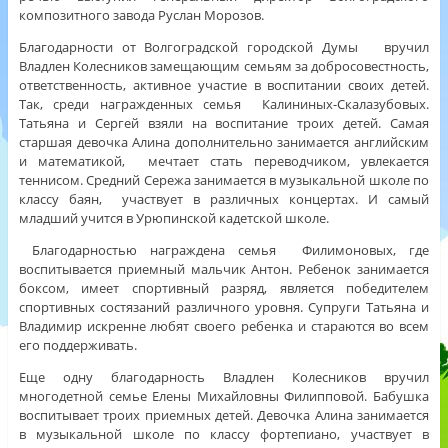
композитного завода Руслан Морозов.
Благодарности от Волгоградской городской Думы вручил
Владлен Колесников замещающим семьям за добросовестность,
ответственность, активное участие в воспитании своих детей.
Так, среди награжденных семья Калининых-Скалазубовых.
Татьяна и Сергей взяли на воспитание троих детей. Самая
старшая девочка Алина дополнительно занимается английским
и математикой, мечтает стать переводчиком, увлекается
теннисом. Средний Сережа занимается в музыкальной школе по
классу баян, участвует в различных концертах. И самый
младший учится в Урюпинской кадетской школе.
Благодарностью награждена семья Филимоновых, где
воспитывается приемный мальчик Антон. Ребенок занимается
боксом, имеет спортивный разряд, является победителем
спортивных состязаний различного уровня. Супруги Татьяна и
Владимир искренне любят своего ребенка и стараются во всем
его поддерживать.
Еще одну благодарность Владлен Колесников вручил
многодетной семье Елены Михайловны Филипповой. Бабушка
воспитывает троих приемных детей. Девочка Алина занимается
в музыкальной школе по классу фортепиано, участвует в