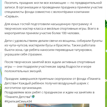
Посетить праздник могли все желающие — по предварительной
записи. В организации и проведении праздника приняли участие
специалисты фонда совместно с волонтёрами компании
«Сервье».
Для юных гостей подготовили насыщенную программу: 4
творческих мастер‑класса и весёлые спортивные игры. Всего в
мероприятии приняли участие более 100 человек.
Дети с удовольствием делали свечи из вощины, собирали букеты
из чупа‑чупсов, мастерили бусы и браслеты. Также работала
бьюти‑зона, где ребята наносили переводные татуировки,
украшали себя стразами.
После творческих занятий всех ждали активные спортивные
игры — они подарили участникам заряд бодрости и море
положительных эмоций.
Праздник завершился приятным сюрпризом от фонда «Планета
Детства»! Каждый ребёнок получил воздушный шарик с
логотипом организации.
Поздравляем всех ребят с праздником и ждем на занятиях в
“Планете Детства”
#КрепкаяСемья34