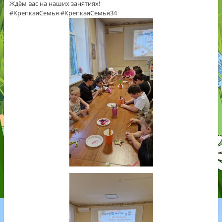
Ждём вас на наших занятиях!
#КрепкаяСемья #КрепкаяСемья34