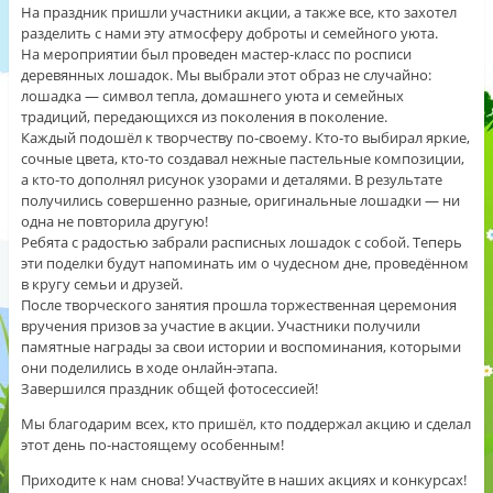
На праздник пришли участники акции, а также все, кто захотел
разделить с нами эту атмосферу доброты и семейного уюта.
На мероприятии был проведен мастер‑класс по росписи
деревянных лошадок. Мы выбрали этот образ не случайно:
лошадка — символ тепла, домашнего уюта и семейных
традиций, передающихся из поколения в поколение.
Каждый подошёл к творчеству по‑своему. Кто‑то выбирал яркие,
сочные цвета, кто‑то создавал нежные пастельные композиции,
а кто‑то дополнял рисунок узорами и деталями. В результате
получились совершенно разные, оригинальные лошадки — ни
одна не повторила другую!
Ребята с радостью забрали расписных лошадок с собой. Теперь
эти поделки будут напоминать им о чудесном дне, проведённом
в кругу семьи и друзей.
После творческого занятия прошла торжественная церемония
вручения призов за участие в акции. Участники получили
памятные награды за свои истории и воспоминания, которыми
они поделились в ходе онлайн‑этапа.
Завершился праздник общей фотосессией!
Мы благодарим всех, кто пришёл, кто поддержал акцию и сделал
этот день по‑настоящему особенным!
Приходите к нам снова! Участвуйте в наших акциях и конкурсах!